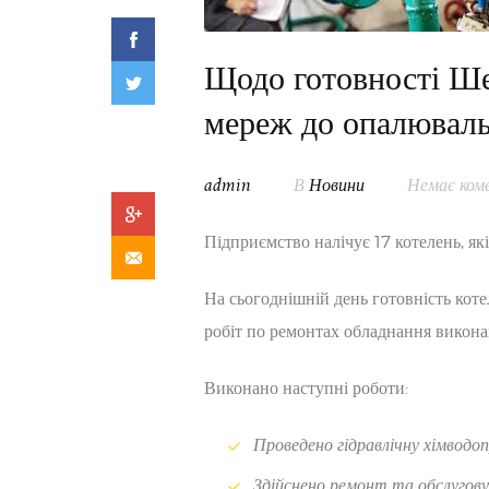
Щодо готовності Ше
мереж до опалюваль
admin
В
Новини
Немає ком
Підприємство налічує 17 котелень, я
На сьогоднішній день готовність ко
робіт по ремонтах обладнання викона
Виконано наступні роботи:
Проведено гідравлічну хімводоп
Здійснено ремонт та обслугову