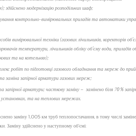
); здійснено модернізацію розподільчих шаф;
ування контрольно-вимірювальних приладів та автоматики упра
обів вимірювальної техніки (газових лічильників, коректорів об’є
ювачів температури, лічильників обліку об’єму води, приладів о
кових та на котельнях);
плекс робіт по підготовці газового обладнання та мереж до прий
та заміна запірної арматури газових мереж;
а запірної арматури; часткову заміну – замінено біля 70 % запір
 установках, та на теплових мережах.
снено заміну 1,005 км труб теплопостачання, в тому числі замін
и. Заміну здійснено у наступному об’ємі: