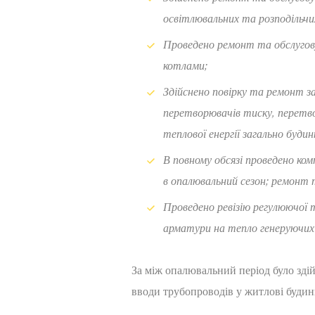
освітлювальних та розподільчих
Проведено ремонт та обслугов
котлами;
Здійснено повірку та ремонт зас
перетворювачів тиску, перетвор
теплової енергії загально будин
В повному обсязі проведено ком
в опалювальний сезон; ремонт 
Проведено ревізію регулюючої т
арматури на тепло генеруючих
За між опалювальний період було здій
вводи трубопроводів у житлові будинк