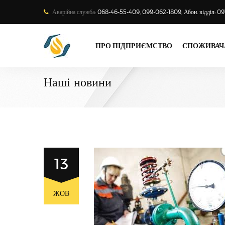
Аварійна служба:
068-46-55-409, 099-062-1809, Абон. відділ: 0
ПРО ПІДПРИЄМСТВО
СПОЖИВАЧ
Наші новини
13
ЖОВ