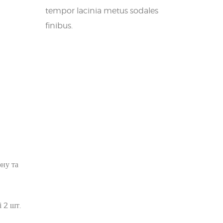
tempor lacinia metus sodales
finibus.
ну та
 2 шт.