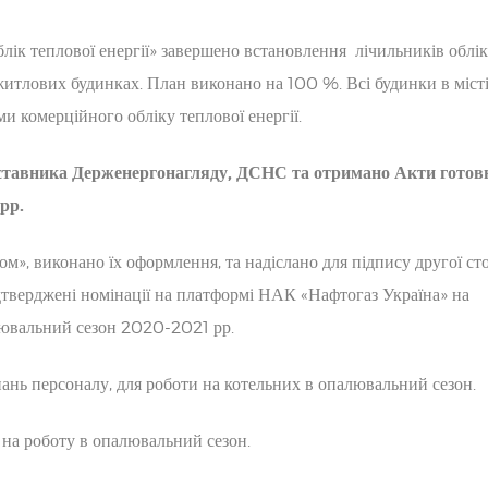
лік теплової енергії» завершено встановлення лічильників облі
житлових будинках. План виконано на 100 %. Всі будинки в місті,
ми комерційного обліку теплової енергії.
дставника
Держенергонагляду
,
ДСНС
та о
тримано Акти готовн
рр.
», виконано їх оформлення, та надіслано для підпису другої ст
дтверджені номінації на платформі НАК «Нафтогаз Україна» на
лювальний сезон 2020-2021 рр.
нань персоналу, для роботи на котельних в опалювальний сезон.
на роботу в опалювальний сезон.