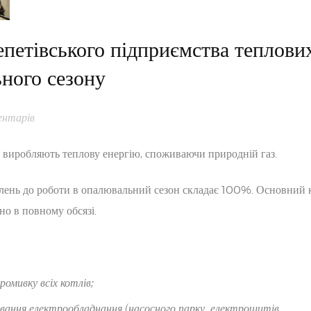
петівського підприємства теплови
ного сезону
ентарів
кі виробляють теплову енергію, споживаючи природній газ.
телень до роботи в опалювальний сезон складає 100%. Основний
но в повному обсязі.
ромивку всіх котлів;
вання електрообладнання (насосного парку, електрощитів