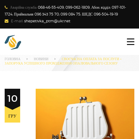
Аварійна служба:
068-46-55-409, 099-062-1809, Абон. відділ: 097-101-
1724; Приймальня 096 343 75 70; 099 084 75; ШЕДС 096-504-19-19
E-mail:
shepetivka_ptm@ukr.net
ПРО ПІДПРИЄМСТВО
Наші новини
СПОЖИВАЧАМ
ГОЛОВНА
НОВИНИ
СВОЄЧАСНА ОПЛАТА ЗА ПОСЛУГИ –
ЗАПОРУКА УСПІШНОГО ПРОХОДЖЕННЯ ОПАЛЮВАЛЬНОГО СЕЗОНУ
НОВИНИ
ТАРИФИ
10
ЗАКОНОДАВСТВО
ТЕХНІЧНИЙ МЕНЕДЖМЕНТ
ГРУ