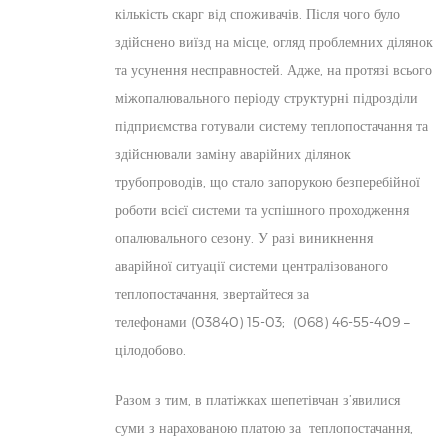
кількість скарг від споживачів. Після чого було
здійснено виїзд на місце, огляд проблемних ділянок
та усунення несправностей. Адже, на протязі всього
міжопалювального періоду структурні підрозділи
підприємства готували систему теплопостачання та
здійснювали заміну аварійних ділянок
трубопроводів, що стало запорукою безперебійної
роботи всієї системи та успішного проходження
опалювального сезону. У разі виникнення
аварійної ситуації системи централізованого
теплопостачання, звертайтеся за
телефонами (03840) 15-03; (068) 46-55-409 –
цілодобово.
Разом з тим, в платіжках шепетівчан з’явилися
суми з нарахованою платою за теплопостачання,