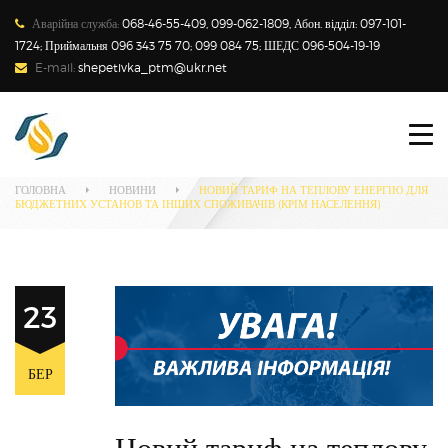
Аварійна служба:
068-46-55-409, 099-062-1809, Абон. відділ: 097-101-
1724; Приймальня 096 343 75 70; 099 084 75; ШЕДС 096-504-19-19
E-mail:
shepetivka_ptm@ukr.net
ПРО ПІДПРИЄМСТВО
Наші новини
СПОЖИВАЧАМ
ГОЛОВНА
НОВИНИ
НОВИЙ ТАРИФ НА ТЕПЛОВУ ЕНЕРГІЮ ДЛЯ
БЮДЖЕТНИХ УСТАНОВ ТА ІНШИХ СПОЖИВАЧІВ (КРІМ НАСЕЛЕННЯ)
НОВИНИ
ТАРИФИ
23
ЗАКОНОДАВСТВО
ТЕХНІЧНИЙ МЕНЕДЖМЕНТ
БЕР