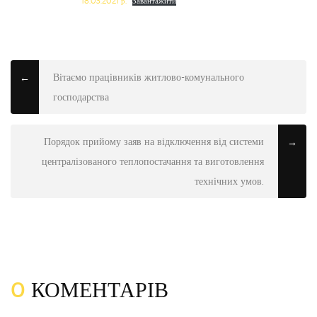
18.03.2021 р.
Завантажити
Вітаємо працівників житлово-комунального
←
господарства
Порядок прийому заяв на відключення від системи
→
централізованого теплопостачання та виготовлення
технічних умов.
0
КОМЕНТАРІВ