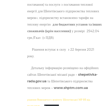
постачання) та послуги з постачання теплової
енергії для Шепетівського підприємства теплових
мереж», підприємству встановлено тарифи на
теплову енергію
для бюджетних установ та інших
споживачів (крім населення)
у розмірі 2542,04
грн./Гкал (з ПДВ).
Рішення вступає в силу з 22 березня 2021
року.
Детальну інформацію розміщено на офіційних
сайтах Шепетівської міської ради –
shepetivka-
rada.gov.ua
та Шепетівського підприємства
теплових мереж –
www.shptm.com.ua
рішення Виконавчого комітету Шепетівської МР 85 від