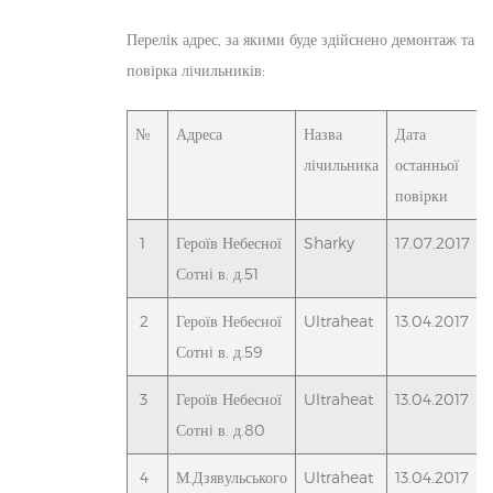
Перелік адрес, за якими буде здійснено демонтаж та
повірка лічильників:
№
Адреса
Назва
Дата
лічильника
останньої
повірки
1
Героїв Небесної
Sharky
17.07.2017
Сотнi в. д.51
2
Героїв Небесної
Ultraheat
13.04.2017
Сотнi в. д.59
3
Героїв Небесної
Ultraheat
13.04.2017
Сотнi в. д.80
4
М.Дзявульського
Ultraheat
13.04.2017