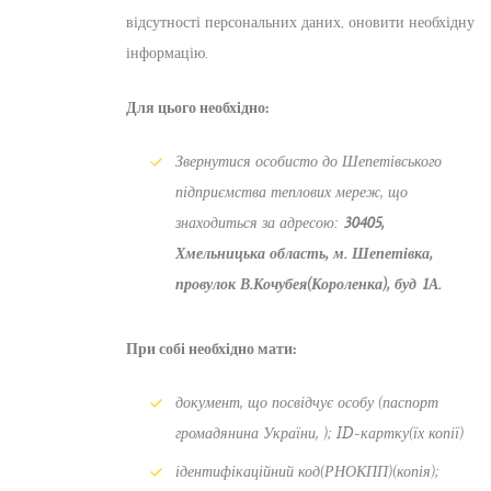
відсутності персональних даних, оновити необхідну
інформацію.
Для цього необхідно:
Звернутися особисто до Шепетівського
підприємства теплових мереж, що
знаходиться за адресою:
30405,
Хмельницька область, м. Шепетівка,
провулок В.Кочубея(Короленка), буд 1А.
При собі необхідно мати:
документ, що посвідчує особу (паспорт
громадянина України, ); ID-картку(їх копії)
ідентифікаційний код(РНОКПП)(копія);