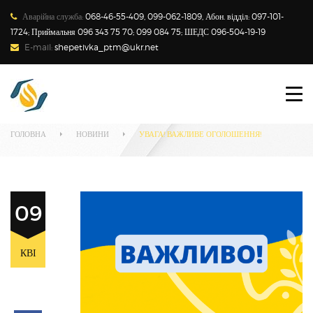
Аварійна служба:
068-46-55-409, 099-062-1809, Абон. відділ: 097-101-
1724; Приймальня 096 343 75 70; 099 084 75; ШЕДС 096-504-19-19
E-mail:
shepetivka_ptm@ukr.net
ПРО ПІДПРИЄМСТВО
Наші новини
СПОЖИВАЧАМ
ГОЛОВНА
НОВИНИ
УВАГА! ВАЖЛИВЕ ОГОЛОШЕННЯ!
НОВИНИ
ТАРИФИ
09
ЗАКОНОДАВСТВО
КВІ
ТЕХНІЧНИЙ МЕНЕДЖМЕНТ