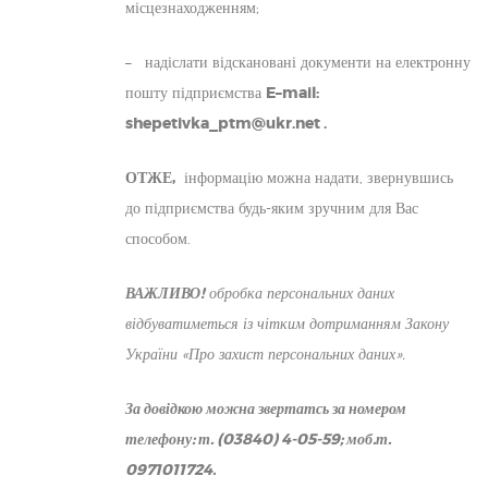
місцезнаходженням;
– надіслати відскановані документи на електронну
пошту підприємства
E
–
mail
:
shepetivka_ptm@ukr.net
.
ОТЖЕ,
інформацію можна надати, звернувшись
до підприємства будь-яким зручним для Вас
способом.
ВАЖЛИВО!
обробка персональних даних
відбуватиметься із чітким дотриманням Закону
України «Про захист персональних даних».
За довідкою можна звертатсь за номером
телефону: т. (03840) 4-05-59; моб.т.
0971011724.