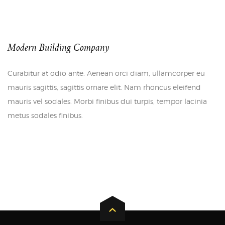
Modern Building Company
Curabitur at odio ante. Aenean orci diam, ullamcorper eu
mauris sagittis, sagittis ornare elit. Nam rhoncus eleifend
mauris vel sodales. Morbi finibus dui turpis, tempor lacinia
metus sodales finibus.