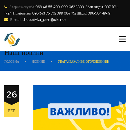
Аварійна служба:
068-46-55-409, 099-062-1809, Абон. відділ: 097-101-
1724; Приймальня 096 343 75 70; 099 084 75; ШЕДС 096-504-19-19
E-mail:
shepetivka_ptm@ukr.net
ПРО ПІДПРИЄМСТВО
СПОЖИВАЧАМ
Наші новини
ГОЛОВНА
НОВИНИ
УВАГА! ВАЖЛИВЕ ОГОЛОШЕННЯ!
НОВИНИ
ТАРИФИ
26
ЗАКОНОДАВСТВО
ТЕХНІЧНИЙ МЕНЕДЖМЕНТ
БЕР