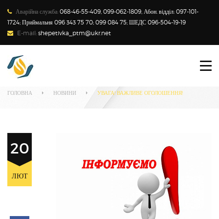
Аварійна служба:
068-46-55-409, 099-062-1809, Абон. відділ: 097-101-
1724; Приймальня 096 343 75 70; 099 084 75; ШЕДС 096-504-19-19
E-mail:
shepetivka_ptm@ukr.net
ПРО ПІДПРИЄМСТВО
Наші новини
СПОЖИВАЧАМ
ГОЛОВНА
НОВИНИ
УВАГА! ВАЖЛИВЕ ОГОЛОШЕННЯ!
НОВИНИ
ТАРИФИ
20
ЗАКОНОДАВСТВО
ЛЮТ
ТЕХНІЧНИЙ МЕНЕДЖМЕНТ