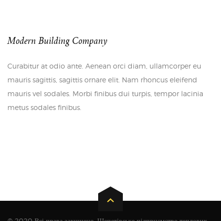
Modern Building Company
Curabitur at odio ante. Aenean orci diam, ullamcorper eu
mauris sagittis, sagittis ornare elit. Nam rhoncus eleifend
mauris vel sodales. Morbi finibus dui turpis, tempor lacinia
metus sodales finibus.
© 2020 Всі права захищено. Шепетівське підприємство теплових