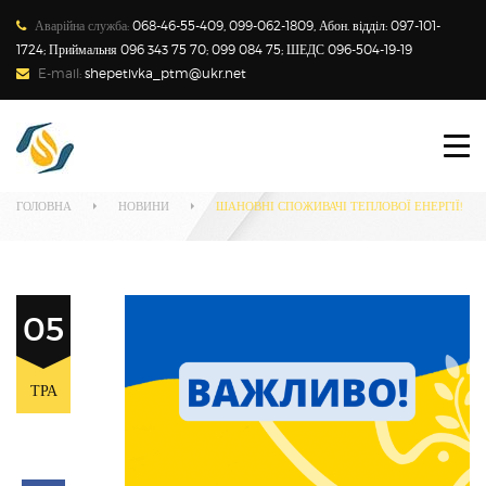
Аварійна служба:
068-46-55-409, 099-062-1809, Абон. відділ: 097-101-
1724; Приймальня 096 343 75 70; 099 084 75; ШЕДС 096-504-19-19
E-mail:
shepetivka_ptm@ukr.net
ПРО ПІДПРИЄМСТВО
Наші новини
СПОЖИВАЧАМ
ГОЛОВНА
НОВИНИ
ШАНОВНІ СПОЖИВАЧІ ТЕПЛОВОЇ ЕНЕРГІЇ!
НОВИНИ
ТАРИФИ
05
ЗАКОНОДАВСТВО
ТРА
ТЕХНІЧНИЙ МЕНЕДЖМЕНТ