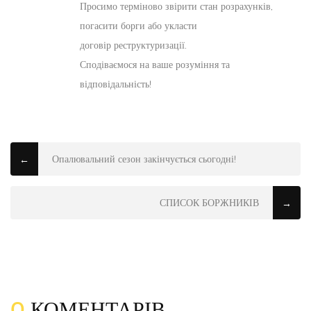
Просимо терміново звірити стан розрахунків,
погасити борги або укласти
договір реструктуризації.
Сподіваємося на ваше розуміння та
відповідальність!
Опалювальний сезон закінчується сьогодні!
←
СПИСОК БОРЖНИКІВ
→
0
КОМЕНТАРІВ